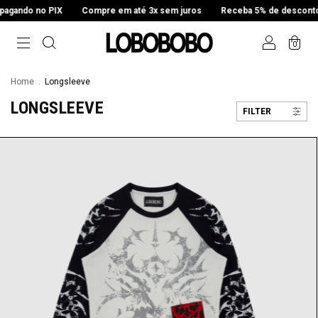
ndo no PIX
Compre em até 3x sem juros
Receba 5% de desconto pag
0
Home
.
Longsleeve
LONGSLEEVE
FILTER