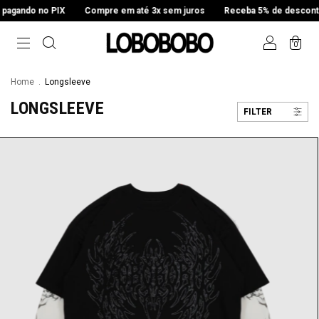
ando no PIX
Compre em até 3x sem juros
Receba 5% de desconto pa
0
Home
.
Longsleeve
LONGSLEEVE
FILTER