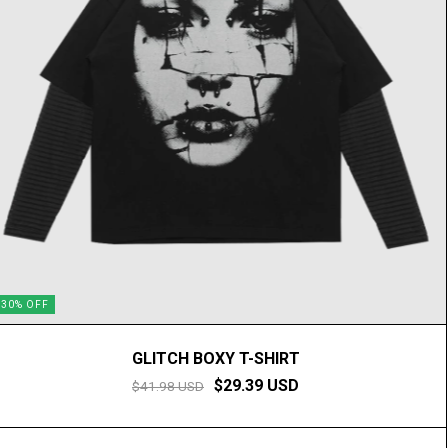
30
%
OFF
GLITCH BOXY T-SHIRT
$29.39 USD
$41.98 USD