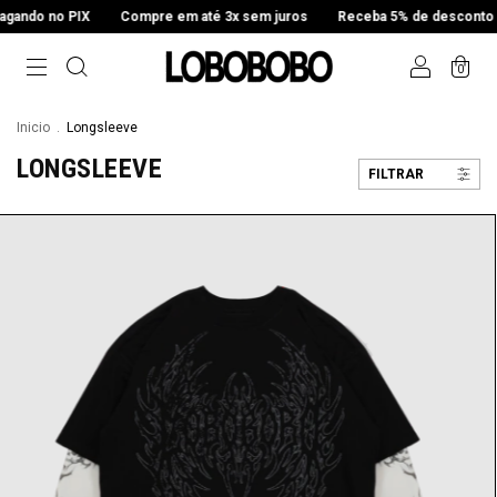
ndo no PIX
Compre em até 3x sem juros
Receba 5% de desconto pag
0
Inicio
.
Longsleeve
LONGSLEEVE
FILTRAR