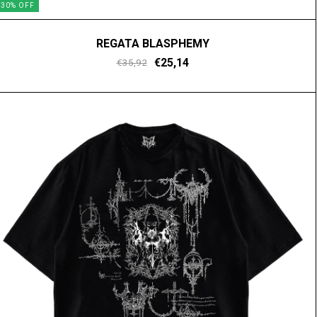
30
%
OFF
REGATA BLASPHEMY
€25,14
€35,92