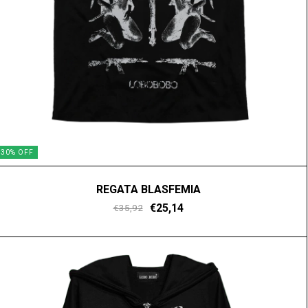
30
%
OFF
REGATA BLASFEMIA
€25,14
€35,92