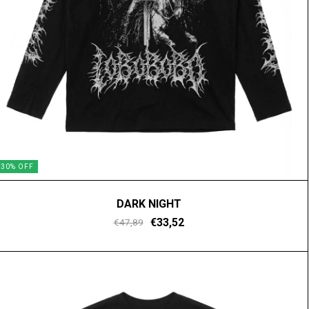
30
%
OFF
DARK NIGHT
€33,52
€47,89