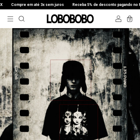
 3x sem juros
Receba 5% de desconto pagando no PIX
Compre em at
0