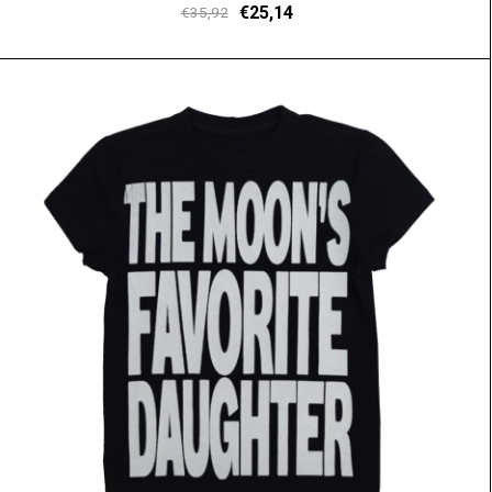
€25,14
€35,92