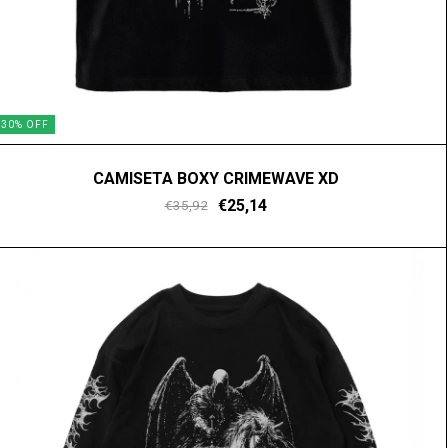
30
%
OFF
CAMISETA BOXY CRIMEWAVE XD
€25,14
€35,92