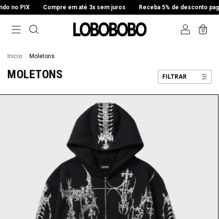
 no PIX
Compre em até 3x sem juros
Receba 5% de desconto pagan
0
Inicio
.
Moletons
MOLETONS
FILTRAR