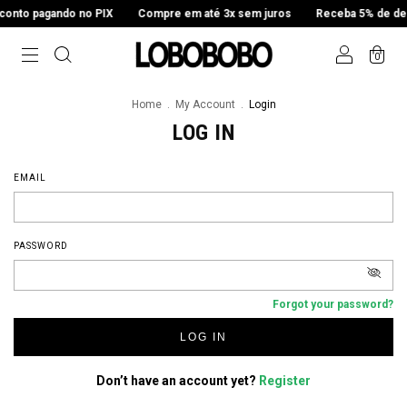
onto pagando no PIX
Compre em até 3x sem juros
Receba 5% de des
0
Home
.
My Account
.
Login
LOG IN
EMAIL
PASSWORD
Forgot your password?
LOG IN
Don’t have an account yet?
Register