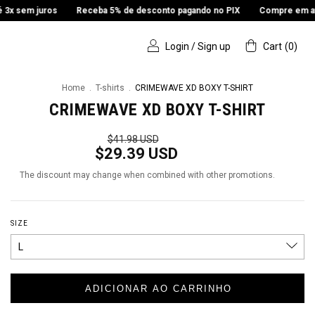
 juros
Receba 5% de desconto pagando no PIX
Compre em até 3x se
Login
/
Sign up
Cart
(
0
)
Home
.
T-shirts
.
CRIMEWAVE XD BOXY T-SHIRT
CRIMEWAVE XD BOXY T-SHIRT
$41.98 USD
$29.39 USD
The discount may change when combined with other promotions.
SIZE