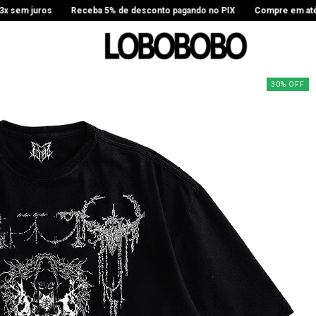
juros
Receba 5% de desconto pagando no PIX
Compre em até 3x sem
30
%
OFF