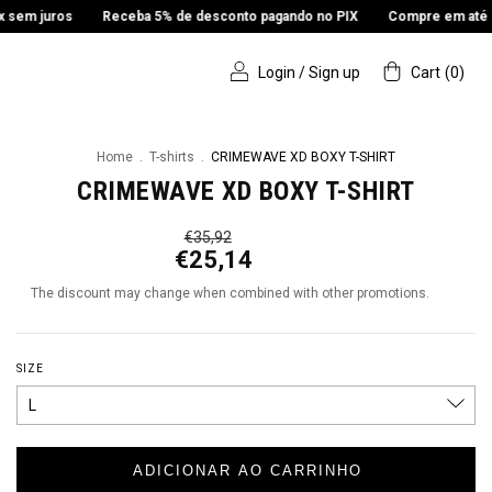
Receba 5% de desconto pagando no PIX
Compre em até 3x sem juros
Login
/
Sign up
Cart
(
0
)
Home
.
T-shirts
.
CRIMEWAVE XD BOXY T-SHIRT
CRIMEWAVE XD BOXY T-SHIRT
€35,92
€25,14
The discount may change when combined with other promotions.
SIZE