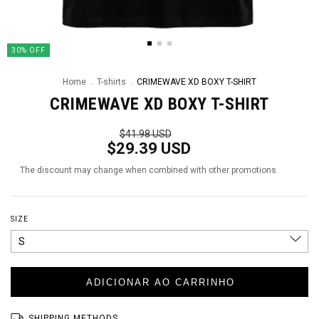
30
%
OFF
Home
.
T-shirts
.
CRIMEWAVE XD BOXY T-SHIRT
CRIMEWAVE XD BOXY T-SHIRT
$41.98 USD
$29.39 USD
The discount may change when combined with other promotions.
SIZE
SHIPPING METHODS