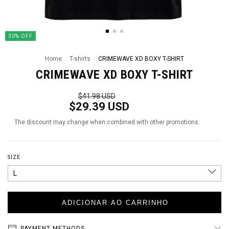
30
%
OFF
Home
.
T-shirts
.
CRIMEWAVE XD BOXY T-SHIRT
CRIMEWAVE XD BOXY T-SHIRT
$41.98 USD
$29.39 USD
The discount may change when combined with other promotions.
SIZE
PAYMENT METHODS